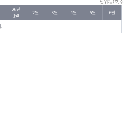
단위:동(호)수
26년
월
2월
3월
4월
5월
6월
1월
.