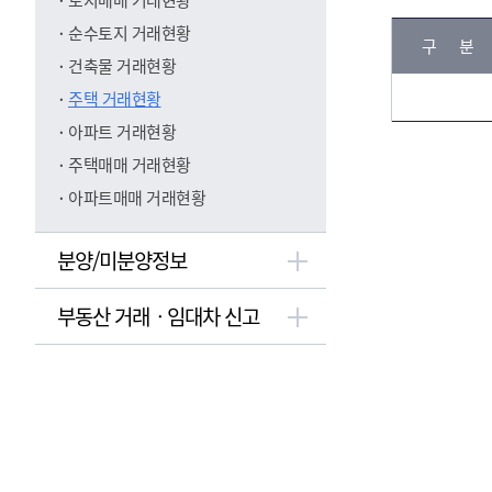
토지매매 거래현황
자
필
년
치
순수토지 거래현황
지
구 
월
구
수
건축물 거래현황
명
주택 거래현황
조회된
내용이
아파트 거래현황
없습니
주택매매 거래현황
다.(월
아파트매매 거래현황
별 행
정구역
별 유
분양/미분양정보
형 검
색시
부동산 거래ㆍ임대차 신고
그래프
가 노
출됩니
다.)