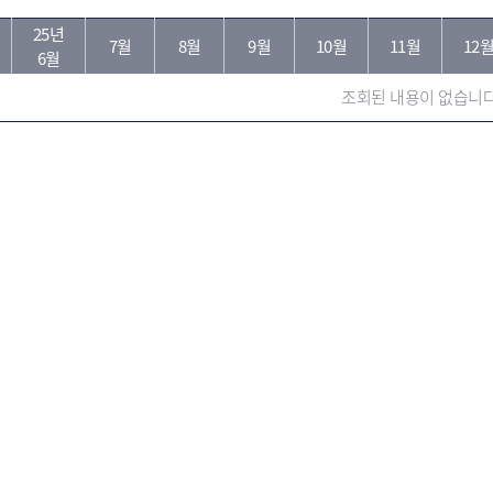
25년
분
7월
8월
9월
10월
11월
12
6월
조회된 내용이 없습니다