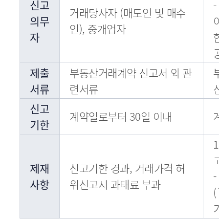
신고
거래당사자 (매도인 및 매수
의무
인), 중개업자
자
제출
부동산거래계약 신고서 외 관
서류
련서류
신고
계약일로부터 30일 이내
기한
제재
신고기한 경과, 거래가격 허
사항
위신고시 과태료 부과
(