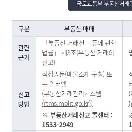
국토교통부 부동산거래
구분
부동산 매매
「부동산 거래신고 등에 관한
관련
법률」 제3조(부동산 거래의
근거
신고)
직접방문(매물소재 구청) 또
는 인터넷
(부동산거래관리시스템
신고
(rtms.molit.go.kr))
(
방법
※ 부동산거래신고 콜센터 :
1533-2949
1